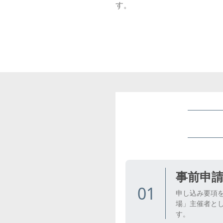
す。
事前申
01
申し込み要項
場」主催者と
す。